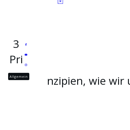
Startseite
Retreat - Date mit dir selbst
Entdecke dein GRATIS Geschenke
FOLLOW
3
Pri
nzipien, wie wi
Allgemein